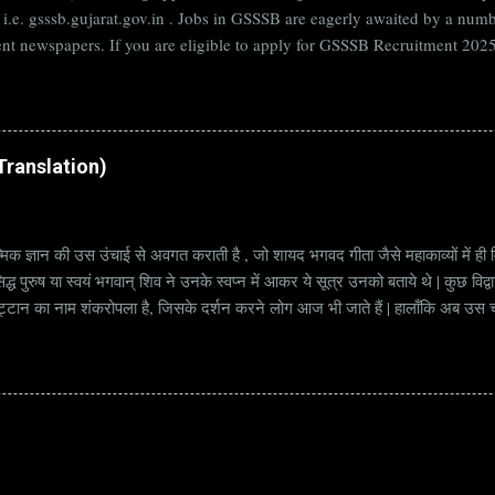
B i.e. gsssb.gujarat.gov.in . Jobs in GSSSB are eagerly awaited by a n
nt newspapers. If you are eligible to apply for GSSSB Recruitment 2025,
date. Organization Name: GSSSB (Gujarat Subordinate Service Selectio
rat Vacancy Details 824 Additional Assistant Engineer (Civil) Vacancy P
di Translation)
्मिक ज्ञान की उस उंचाई से अवगत कराती है , जो शायद भगवद गीता जैसे महाकाव्यों में ही मि
्ध पुरुष या स्वयं भगवान् शिव ने उनके स्वप्न में आकर ये सूत्र उनको बताये थे | कुछ विद्
ट्टान का नाम शंकरोपला है, जिसके दर्शन करने लोग आज भी जाते हैं | हालाँकि अब उस चट्ट
हें सूत्र कहते हैं | किन्तु इन सूत्रों को केवल एक छोटा वाक्य समझने की भूल मत करना, क्यो
ज्ञानी पुरुष अपनी बुद्धिमत्ता और भाव के अनुसार अलग अलग भावार्थ तक पहुच सकता है | भावा