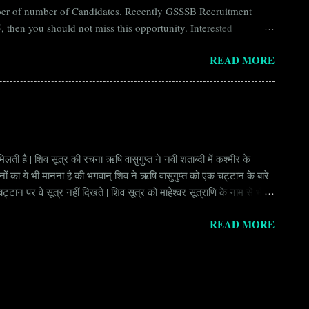
umber of number of Candidates. Recently GSSSB Recruitment
 then you should not miss this opportunity. Interested
n Board) Organization Name (Hindi) : गुजरात अधीनस्थ सेवा चयन
READ MORE
ay Scale Rs 49500 Qualification Diploma in Civil Engineering
लती है | शिव सूत्र की रचना ऋषि वासुगुप्त ने नवी शताब्दी में कश्मीर के
वानों का ये भी मानना है की भगवान् शिव ने ऋषि वासुगुप्त को एक चट्टान के बारे
ान पर वे सूत्र नहीं दिखते | शिव सूत्र को माहेश्वर सूत्राणि के नाम से भी
ंकि हर सूत्र बहुत गहरा है | इनका शाब्दिक अर्थ चाहे छोटा लगे किन्तु भावार्थ बड़ा
READ MORE
र्थ भाव से उ...