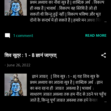
प्रथम अध्याय का नौवां सूत्र है | शाब्दिक अर्थ : विकल्प
ही स्वप्न हैं | भावार्थ : विकल्प वह स्तिथि है जो हो
सकती थी किन्तु हुई नहीं | विकल्प भविष्य और भूत
दोनों के सन्दर्भ में हो सकते हैं | हमारे मन अथवा चित्त में
ये विकल्प सदा रहते हैं | सोते समय यही हमें स्वप्न के
रूप में दिखते हैं, किन्तु यदि आप यह सोचते हैं की दिन
READ MORE
1 comment
में जाग्रत अवस्था में आप इन स्वप्नों से दूर हो जाते हैं तो
यह आपका भ्रम है | दिन में भी हम ज़्यादातर समय भूत
अथवा भविष्य के सन्दर्भ में ही सोचते हैं | रात के समय
शिव सूत्र : 1 - 8 ज्ञानं जाग्रत्
हमारे मन में मौजूद विकल्प ही मूर्त रूप में स्वप्न के रूप
में दिखते हैं | कभी यह स्वप्न हमारे भय से प्रेरित होते हैं,
-
June 26, 2022
तो कभी प्रेम से, तो कभी वासना से , कभी बीते हुए कल
से, तो कभी आने वाले कल से | रात के समय जो तारे
ज्ञानं जाग्रत् [ शिव सूत्र : 1 - 8] यह शिव सूत्र के
आपको आकाश में दिखते हैं, वे दिन में भी वहीँ होते हैं,
प्रथम अध्याय का आठवा सूत्र है | शाब्दिक अर्थ : ज्ञान
किन्तु सूर्य के प्रकाश में धूमिल होकर नहीं दिखते| यदि
का बना रहना ही जाग्रत अवस्था है | भावार्थ :
आप एक गहरे कूए में उतर कर आकाश में देखें तो वह
साधारण जाग्रत अवस्था तक हम नींद से उठने पर पहुँच
आपको दिन में भी दिख जायेंगे | ठीक इसी प्रकार आप
जाते हैं, किन्तु पूर्ण जाग्रत अवस्था तक हमें केवल
सदैव स्वप्न अर...
हमारा ज्ञान पहुंचा सकता है | शिव सूत्र के प्रथम अध्याय