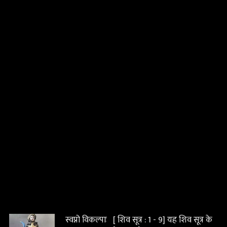
s
स्वप्नो विकल्पाः [ शिव सूत्र : 1 - 9] यह शिव सूत्र के