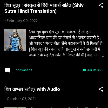
से ग्रसित रखता है | ये वासना किसी वस्तु को पाने की ,
शिव सूत्र : संस्कृत से हिंदी भावार्थ सहित (Shiv
किसी का प्यार पाने की , किसी का शरीर पाने की या
Sutra Hindi Translation)
किसी अन्य भौतिक सुख को पाने की हो सकती है |
हमारा मन ही हमें हमारी आत्मा तक पहुचने से रोकता है
-
February 09, 2022
, क्योंकि वो जाग्रत अवस्था जिसमें हमें हमारी आत्मा की
अनुभूति होती है , वो अवस्था हमारे मन के पार जा कर
शिव सूत्र कुछ ऐसे सूत्रों का संकलन है जो हमें
ही हो सकती है | आसन शब्दों में, हमारी आत्मा हमारे
आध्यात्मिक ज्ञान की उस उंचाई से अवगत कराती है ,
मन का ही जाग्रत स्वरुप है | जब एक व्यक्ति जाग्रत
जो शायद भगवद गीता जैसे महाकाव्यों में ही मिलती है
अवस्था में पहुचता है, तो उसका मन उसे नहीं चला
| शिव सूत्र की रचना ऋषि वासुगुप्त ने नवी शताब्दी में
सकता , बल्कि उसका मन उसके अनुसार चलता है |
कश्मीर के महादेव पर्वत के निकट की थी | कहा जाता
जाग्रत होने के पश्चात् हमारा...
है की किसी सिद्ध पुरुष या स्वयं भगवान् शिव ने उनके
स्वप्न में आकर ये सूत्र उनको बताये थे | कुछ विद्वानों का
READ MORE
1 comment
ये भी मानना है की भगवान् शिव ने ऋषि वासुगुप्त को
एक चट्टान के बारे में बताया था जिस पर ये सभी सूत्र
लिखे हुए थे | उस चट्टान का नाम शंकरोपला है, जिसके
शिव ताण्डव स्तोत्र with Audio
दर्शन करने लोग आज भी जाते हैं | हालाँकि अब उस
चट्टान पर वे सूत्र नहीं दिखते | शिव सूत्र को माहेश्वर
-
October 03, 2021
सूत्राणि के नाम से भी जाना जाता है | सूत्र अक्सर छोटे
होते हैं, इसीलिये इन्हें सूत्र कहते हैं | किन्तु इन सूत्रों को