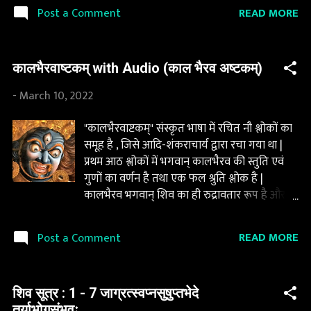
के दूसरे सूत्र के अनुसार "ज्ञानं बन्धः" अर्थात ज्ञान बंधन
READ MORE
Post a Comment
है, किन्तु यही ज्ञान हमें उस बंधन से मुक्त कर के पूर्ण
जागृति तक पहुचाने का सामर्थ्य भी रखता है | पूर्ण
जाग्रत अवस्था केवल शरीर का जागरण नहीं है, अपितु
कालभैरवाष्टकम् with Audio (काल भैरव अष्टकम्)
हमारे अंतर्मन, आत्मा व् चेतना का जागरण है | हमारा
ज्ञान हमें केवल भौतिक जगत का बोध नहीं कराता,
-
March 10, 2022
ज्ञान हमें स्वयं को पहचानने का अवसर भी देता है |
हमारा सारा ज्ञान हमारी इन्द्रियों द्वारा एकत्र किया गया
"कालभैरवाष्टकम्" संस्कृत भाषा में रचित नौ श्लोकों का
होता है, इन्द्रियां हमें बहुत कुछ देखने और समझने में
समूह है , जिसे आदि-शंकराचार्य द्वारा रचा गया था |
मदद करती हैं, किन्तु उनकी भी एक सीमा होती है |
प्रथम आठ श्लोकों में भगवान् कालभैरव की स्तुति एवं
हमारा ज्ञान ही हमें यह समझने में मदद करता है कि
गुणों का वर्णन है तथा एक फल श्रुति श्लोक है |
कुछ है जो इन इन्द्रियों से परे है | उदाहरण के तौर पर
कालभैरव भगवान् शिव का ही रुद्रावतार रूप है और
हम मैग्नेटिक तरंगों को...
भगवान् शिव के रक्त से इनकी उत्पत्ति हुई है | काशी
नगरी को काल भैरव का मुख्य निवास स्थान माना जाता
READ MORE
Post a Comment
है | मान्यता है की भगवान् काल भैरव समस्त पापों का
दंड दे कर आत्मा को जन्म-मरण के चक्र से मुक्ति देते हैं
| पहली बार पढने पर यह थोडा कठिन प्रतीत होता है,
शिव सूत्र : 1 - 7 जाग्रत्स्वप्नसुषुप्तभेदे
इसलिए यहाँ पर एक "सरल" का बटन दबा कर आप
तुर्याभोगसंभवः