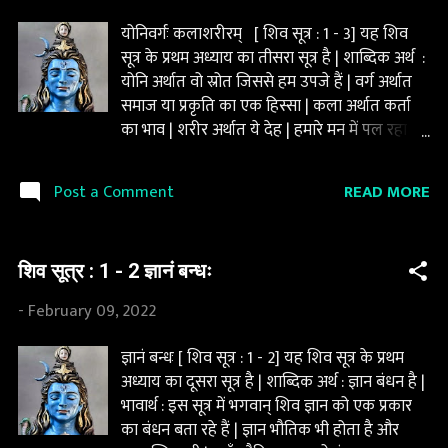
निकलता है | ज्ञानाधिष्ठानं का अर्थ बड़ा गहरा है, हमारा
योनिवर्गः कलाशरीरम् [ शिव सूत्र : 1 - 3] यह शिव
ज्ञान ही हमारे सभी कर्मों का स्रोत है| यह ज्ञान ही हमारा
सूत्र के प्रथम अध्याय का तीसरा सूत्र है | शाब्दिक अर्थ :
आधार है, यही हमें अपने वशीभूत रखता है , और हम
योनि अर्थात वो स्रोत जिससे हम उपजे हैं | वर्ग अर्थात
इस भ्रम में जीते हैं की हम स्वतन्त्र हैं | सांसारिक ज्ञान
समाज या प्रकृति का एक हिस्सा | कला अर्थात कर्ता
की एक सीमा है | संसार का कोई भी ज्ञान शिव को
का भाव | शरीर अर्थात ये देह | हमारे मन में पल रहा
व्यक्त करने में अ...
करता का भाव ही हमें अलग अलग प्रकार के शरीर
और योनियों में भेजता है | भावार्थ : यह सूत्र बहुत गहरा
READ MORE
Post a Comment
है | अक्सर लोग वर्ग शब्द आने पर समाजिक वर्गों से
आगे नहीं बढ़ पाते | किन्तु शिव की द्रष्टि बहुत गहरी है
| योनी का अर्थ प्रकृति या स्त्री भी होता है | योनी शब्द
शिव सूत्र : 1 - 2 ज्ञानं बन्धः
का उपयोग केवल मनुष्यों के लिए नहीं बल्कि किसी भी
जीव के लिए हो सकता है | कलाशरीरम् अर्थात "हमारे
-
February 09, 2022
मन का करता का भाव" ही हमें शरीर की प्राप्ति कराता
है | हमारा मन जिस चीज़ को पाने को लालायित रहता
ज्ञानं बन्धः [ शिव सूत्र : 1 - 2] यह शिव सूत्र के प्रथम
है , हम उसी के अनुरूप शरीर पाने की तरफ अग्रसर हो
अध्याय का दूसरा सूत्र है | शाब्दिक अर्थ : ज्ञान बंधन है |
जाते हैं | प्रकृति तो योनी है, वह गर्भ है , हमारी इच्छा
भावार्थ : इस सूत्र में भगवान् शिव ज्ञान को एक प्रकार
(हमारे करता भाव ) के अनुरूप हमें शरीर प्रदान करती
का बंधन बता रहे हैं | ज्ञान भौतिक भी होता है और
है | इस सूत्र को यदि हम गहराई से समझें तो हम अपने